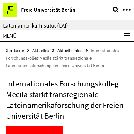
Springe
Service-
Freie Universität Berlin
direkt
Navigation
zu
Lateinamerika-Institut (LAI)
Inhalt
MENÜ
Startseite
Aktuelles
Aktuelle Infos
Internationales
Forschungskolleg Mecila stärkt transregionale
Lateinamerikaforschung der Freien Universität Berlin
Internationales Forschungskolleg
Mecila stärkt transregionale
Lateinamerikaforschung der Freien
Universität Berlin