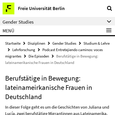
Springe
Service-
Freie Universität Berlin
direkt
Navigation
zu
Gender Studies
Inhalt
MENÜ
Startseite
Disziplinen
Gender Studies
Studium & Lehre
Lehrforschung
Podcast Entretejiendo caminos: voces
migrantes
Die Episoden
Berufstätige in Bewegung:
lateinamerikanische Frauen in Deutschland
Berufstätige in Bewegung:
lateinameirkanische Frauen in
Deutschland
In dieser Folge geht es um die Geschichten von Juliana und
Lucía, zwei berufstätige Migrantinnen aus Lateinamerika,