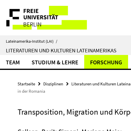
Springe
Service-
direkt
zu
Navigation
Inhalt
Lateinamerika-Institut (LAI)
/
LITERATUREN UND KULTUREN LATEINAMERIKAS
TEAM
STUDIUM & LEHRE
FORSCHUNG
Startseite
Disziplinen
Literaturen und Kulturen Latein
in der Romania
Transposition, Migration und Kör