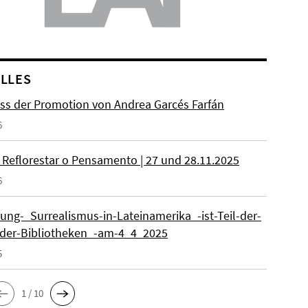
LLES
ss der Promotion von Andrea Garcés Farfán
6
 Reflorestar o Pensamento | 27 und 28.11.2025
6
lung-_Surrealismus-in-Lateinamerika_-ist-Teil-der-
der-Bibliotheken_-am-4_4_2025
5
1 / 10