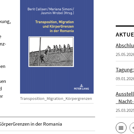
kung,
AKTUE
e
nz-
Abschlu
25.05.202
den
Tagung:
09.01.202
sen
d
Ausstel
er
Transposition_Migration_Körpergrenzen
_Nacht-
25.03.202
 KörperGrenzen in der Romania