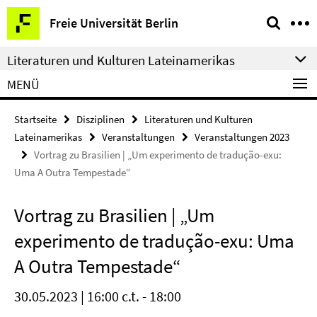
Springe
Service-
Freie Universität Berlin
direkt
Navigation
zu
Literaturen und Kulturen Lateinamerikas
Inhalt
MENÜ
Startseite
Disziplinen
Literaturen und Kulturen
Lateinamerikas
Veranstaltungen
Veranstaltungen 2023
Vortrag zu Brasilien | „Um experimento de tradução-exu:
Uma A Outra Tempestade“
Vortrag zu Brasilien | „Um
experimento de tradução-exu: Uma
A Outra Tempestade“
30.05.2023 | 16:00 c.t. - 18:00