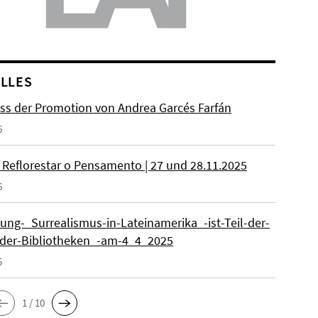
LLES
ss der Promotion von Andrea Garcés Farfán
6
 Reflorestar o Pensamento | 27 und 28.11.2025
6
lung-_Surrealismus-in-Lateinamerika_-ist-Teil-der-
der-Bibliotheken_-am-4_4_2025
5
1 / 10