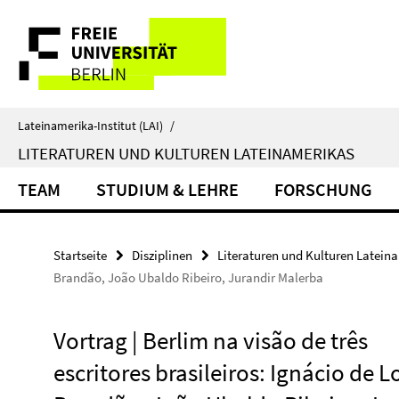
Springe
Service-
direkt
zu
Navigation
Inhalt
Lateinamerika-Institut (LAI)
/
LITERATUREN UND KULTUREN LATEINAMERIKAS
TEAM
STUDIUM & LEHRE
FORSCHUNG
Startseite
Disziplinen
Literaturen und Kulturen Latein
Brandão, João Ubaldo Ribeiro, Jurandir Malerba
Vortrag | Berlim na visão de três
escritores brasileiros: Ignácio de 