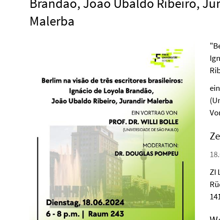
Brandão, João Ubaldo Ribeiro, Ju
Malerba
"Be
Ig
Ri
ein
(U
Vo
Ze
18.
ZI
Rü
14
We