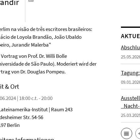
randir
rlim na visão de três escritores brasileiros:
AKTUE
nácio de Loyola Brandão, João Ubaldo
beiro, Jurandir Malerba"
Abschlu
 Vortrag von Prof. Dr. Willi Bolle
25.05.202
niversidade de São Paulo). Moderiert wird der
rtrag von Dr. Douglas Pompeu.
Tagung:
09.01.202
it & Ort
Ausstel
06.2024 | 18:00 c.t. - 20:00
_Nacht-
 Lateinamerika-Institut | Raum 243
25.03.202
desheimer Str. 54-56
197 Berlin
itere Informationen