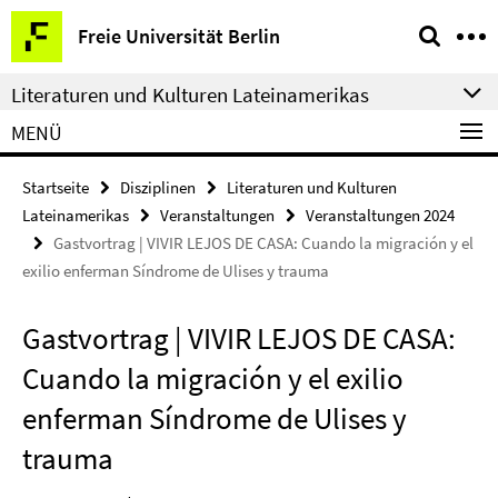
Springe
Service-
Freie Universität Berlin
direkt
Navigation
zu
Literaturen und Kulturen Lateinamerikas
Inhalt
MENÜ
Startseite
Disziplinen
Literaturen und Kulturen
Lateinamerikas
Veranstaltungen
Veranstaltungen 2024
Gastvortrag | VIVIR LEJOS DE CASA: Cuando la migración y el
exilio enferman Síndrome de Ulises y trauma
Gastvortrag | VIVIR LEJOS DE CASA:
Cuando la migración y el exilio
enferman Síndrome de Ulises y
trauma