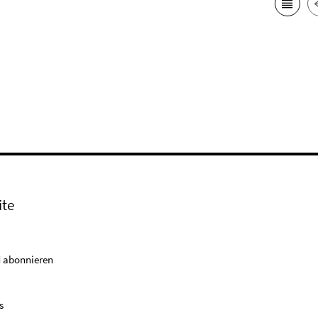
ite
 abonnieren
s