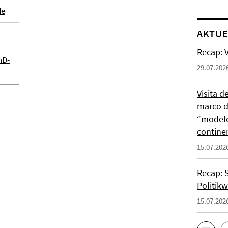
de
AKTUE
Recap: V
hD-
29.07.202
Visita d
marco de
“modelo
contine
15.07.202
Recap: 
Politik
15.07.202