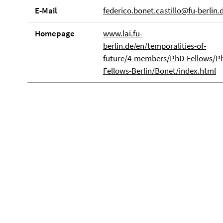
E-Mail
federico.bonet.castillo@fu-berlin.
Homepage
www.lai.fu-
berlin.de/en/temporalities-of-
future/4-members/PhD-Fellows/P
Fellows-Berlin/Bonet/index.html