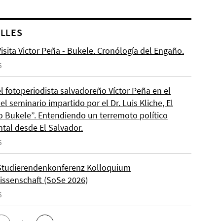
LLES
isita Victor Peña - Bukele. Cronólogía del Engaño.
6
el fotoperiodista salvadoreño Víctor Peña en el
l seminario impartido por el Dr. Luis Kliche, El
 Bukele”. Entendiendo un terremoto político
ntal desde El Salvador.
6
Studierendenkonferenz Kolloquium
wissenschaft (SoSe 2026)
6