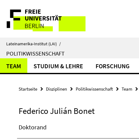
Springe
Service-
direkt
zu
Navigation
Inhalt
Lateinamerika-Institut (LAI)
/
POLITIKWISSENSCHAFT
TEAM
STUDIUM & LEHRE
FORSCHUNG
Startseite
Disziplinen
Politikwissenschaft
Team
Federico Julián Bonet
Doktorand