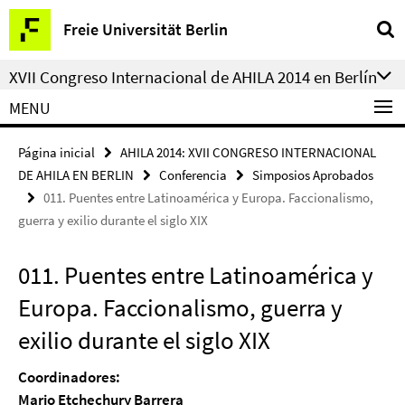
Springe
Herramientas
Freie Universität Berlin
direkt
de
zu
navegación
XVII Congreso Internacional de AHILA 2014 en Berlín
Inhalt
MENU
Página inicial
AHILA 2014: XVII CONGRESO INTERNACIONAL
DE AHILA EN BERLIN
Conferencia
Simposios Aprobados
011. Puentes entre Latinoamérica y Europa. Faccionalismo,
guerra y exilio durante el siglo XIX
011. Puentes entre Latinoamérica y
Europa. Faccionalismo, guerra y
exilio durante el siglo XIX
Coordinadores:
Mario Etchechury Barrera