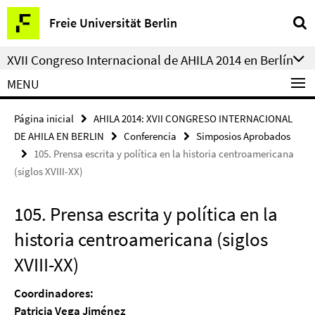
Springe
Herramientas
Freie Universität Berlin
direkt
de
zu
navegación
XVII Congreso Internacional de AHILA 2014 en Berlín
Inhalt
MENU
Página inicial
AHILA 2014: XVII CONGRESO INTERNACIONAL
DE AHILA EN BERLIN
Conferencia
Simposios Aprobados
105. Prensa escrita y política en la historia centroamericana
(siglos XVIII-XX)
105. Prensa escrita y política en la
historia centroamericana (siglos
XVIII-XX)
Coordinadores:
Patricia Vega Jiménez