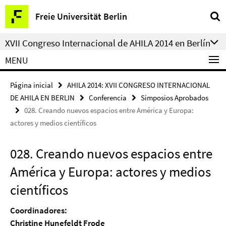
Springe
Herramientas
Freie Universität Berlin
direkt
de
zu
navegación
XVII Congreso Internacional de AHILA 2014 en Berlín
Inhalt
MENU
Página inicial
AHILA 2014: XVII CONGRESO INTERNACIONAL
DE AHILA EN BERLIN
Conferencia
Simposios Aprobados
028. Creando nuevos espacios entre América y Europa:
actores y medios científicos
028. Creando nuevos espacios entre
América y Europa: actores y medios
científicos
Coordinadores:
Christine Hunefeldt Frode