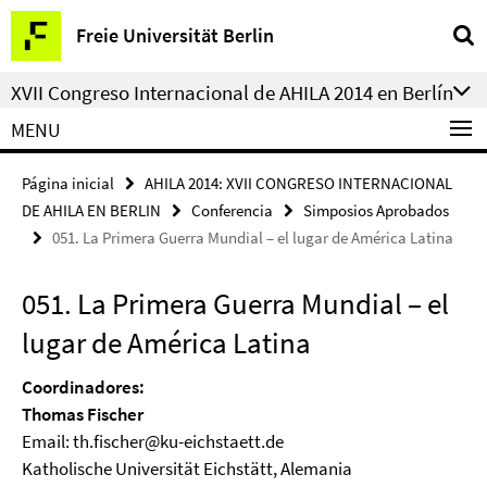
Springe
Herramientas
Freie Universität Berlin
direkt
de
zu
navegación
XVII Congreso Internacional de AHILA 2014 en Berlín
Inhalt
MENU
Página inicial
AHILA 2014: XVII CONGRESO INTERNACIONAL
DE AHILA EN BERLIN
Conferencia
Simposios Aprobados
051. La Primera Guerra Mundial – el lugar de América Latina
051. La Primera Guerra Mundial – el
lugar de América Latina
Coordinadores:
Thomas Fischer
Email: th.fischer@ku-eichstaett.de
Katholische Universität Eichstätt, Alemania