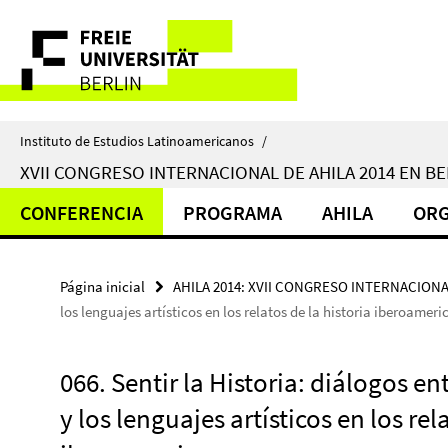
Springe
Herramientas
direkt
zu
de
Inhalt
navegación
Instituto de Estudios Latinoamericanos
/
XVII CONGRESO INTERNACIONAL DE AHILA 2014 EN BE
CONFERENCIA
PROGRAMA
AHILA
ORG
Página inicial
AHILA 2014: XVII CONGRESO INTERNACIONA
los lenguajes artísticos en los relatos de la historia iberoamer
066. Sentir la Historia: diálogos e
y los lenguajes artísticos en los rel