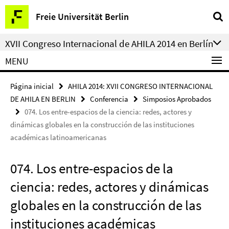
Springe
Herramientas
Freie Universität Berlin
direkt
de
zu
navegación
XVII Congreso Internacional de AHILA 2014 en Berlín
Inhalt
MENU
Página inicial
AHILA 2014: XVII CONGRESO INTERNACIONAL
DE AHILA EN BERLIN
Conferencia
Simposios Aprobados
074. Los entre-espacios de la ciencia: redes, actores y
dinámicas globales en la construcción de las instituciones
académicas latinoamericanas
074. Los entre-espacios de la
ciencia: redes, actores y dinámicas
globales en la construcción de las
instituciones académicas