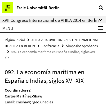
Springe
Herramientas
Freie Universität Berlin
direkt
de
zu
navegación
XVII Congreso Internacional de AHILA 2014 en Berlín
Inhalt
MENU
Página inicial
AHILA 2014: XVII CONGRESO INTERNACIONAL
DE AHILA EN BERLIN
Conferencia
Simposios Aprobados
092. La economía marítima en España e Indias, siglos XVI-
XIX
092. La economía marítima en
España e Indias, siglos XVI-XIX
Coordinadores:
Carlos Martínez-Shaw
Email: cmshaw@geo.uned.es