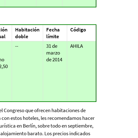
ción
Habitación
Fecha
Código
ual
doble
límite
--
31 de
AHILA
marzo
no
de 2014
2,50
l Congreso que ofrecen habitaciones de
 con estos hoteles, les recomendamos hacer
rística en Berlín, sobre todo en septiembre,
ar alojamiento barato. Los precios indicados