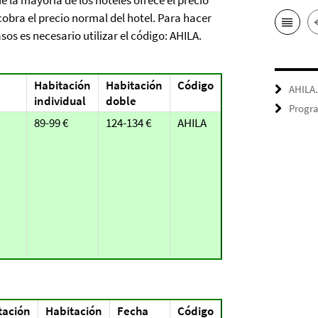
 la mayoría de los hoteles ofrece el precio
obra el precio normal del hotel. Para hacer
sos es necesario utilizar el código: AHILA.
Habitación
Habitación
Código
AHILA
individual
doble
Progra
89-99 €
124-134 €
AHILA
tación
Habitación
Fecha
Código