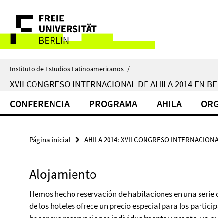
Springe
Herramientas
direkt
zu
de
Inhalt
navegación
Instituto de Estudios Latinoamericanos
/
XVII CONGRESO INTERNACIONAL DE AHILA 2014 EN BE
CONFERENCIA
PROGRAMA
AHILA
ORG
Página inicial
AHILA 2014: XVII CONGRESO INTERNACIONA
Alojamiento
Hemos hecho reservación de habitaciones en una serie d
de los hoteles ofrece un precio especial para los partic