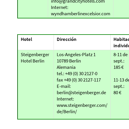
info@grandcityhotels.com
Internet:
wyndhamberlinexcelsior.com
Hotel
Dirección
Habita
individ
Steigenberger
Los-Angeles-Platz 1
8-11 de
Hotel Berlin
10789 Berlin
sept.:
Alemania
185 €
tel.: +49 (0) 30 2127-0
fax +49 (0) 30 2127-117
11-13 d
E-mail:
sept.:
berlin@steigenberger.de
80 €
Internet:
www.steigenberger.com/
de/Berlin/