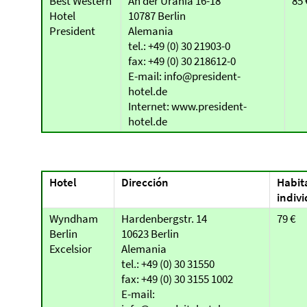
Best Western
An der Urania 16-18
85 
Hotel
10787 Berlin
President
Alemania
tel.: +49 (0) 30 21903-0
fax: +49 (0) 30 218612-0
E-mail: info@president-
hotel.de
Internet: www.president-
hotel.de
Hotel
Dirección
Habit
indivi
Wyndham
Hardenbergstr. 14
79 €
Berlin
10623 Berlin
Excelsior
Alemania
tel.: +49 (0) 30 31550
fax: +49 (0) 30 3155 1002
E-mail: