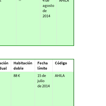
€
--
4 de
AHILA
agosto
de
2014
ación
Habitación
Fecha
Código
dual
doble
límite
88 €
15 de
AHILA
julio
de 2014