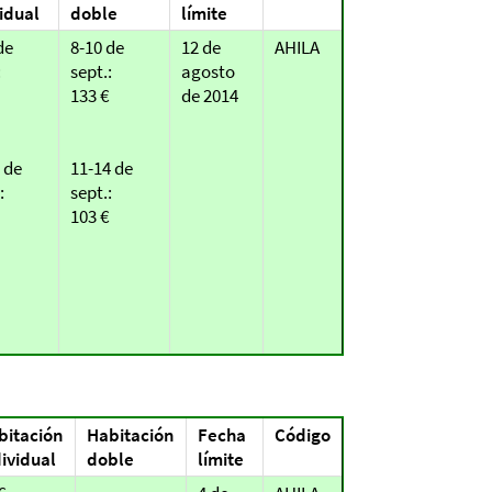
idual
doble
límite
de
8-10 de
12 de
AHILA
:
sept.:
agosto
133 €
de 2014
 de
11-14 de
:
sept.:
103 €
bitación
Habitación
Fecha
Código
ividual
doble
límite