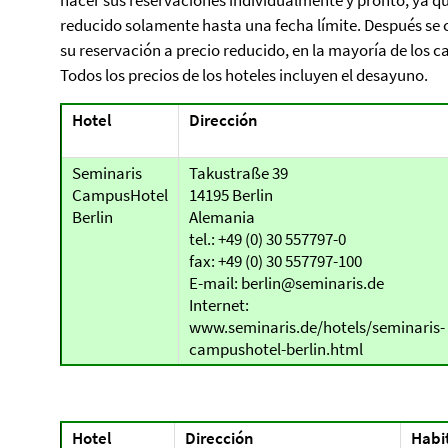
hacer sus reservaciones individualmente y pronto, ya que
reducido solamente hasta una fecha límite. Después se c
su reservación a precio reducido, en la mayoría de los ca
Todos los precios de los hoteles incluyen el desayuno.
Hotel
Dirección
Seminaris
Takustraße 39
CampusHotel
14195 Berlin
Berlin
Alemania
tel.: +49 (0) 30 557797-0
fax: +49 (0) 30 557797-100
E-mail: berlin@seminaris.de
Internet:
www.seminaris.de/hotels/seminaris-
campushotel-berlin.html
Hotel
Dirección
Habi