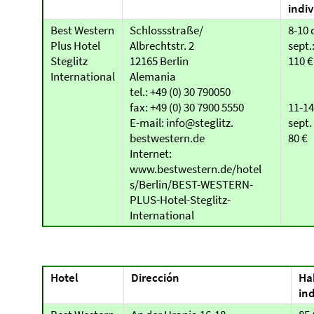
indiv
Best Western
Schlossstraße/
8-10 
Plus Hotel
Albrechtstr. 2
sept.
Steglitz
12165 Berlin
110 €
International
Alemania
tel.: +49 (0) 30 790050
fax: +49 (0) 30 7900 5550
11-14
E-mail: info@steglitz.
sept. 
bestwestern.de
80 €
Internet:
www.bestwestern.de/hotel
s/Berlin/BEST-WESTERN-
PLUS-Hotel-Steglitz-
International
Hotel
Dirección
Ha
ind