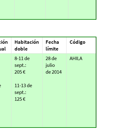
ción
Habitación
Fecha
Código
ual
doble
límite
8-11 de
28 de
AHILA
sept.:
julio
205 €
de 2014
e
11-13 de
sept.:
125 €