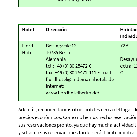
Hotel
Dirección
Habita
individ
Fjord
Bissingzeile 13
72 €
Hotel
10785 Berlin
Alemania
Desayu
tel.: +49 (0) 30 25472-0
extra: 1
fax: +49 (0) 30 25472-111 E-mail:
€
fjordhotel@lindemannhotels.de
Internet:
www.fjordhotelberlin.de/
Además, recomendamos otros hoteles cerca del lugar de
precios económicos. Como no hemos hecho reservación
sus reservaciones pronto, ya que hay mucha actividad tu
y si hacen sus reservaciones tarde, será difícil encontr