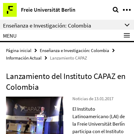
Springe
Herramientas
Freie Universität Berlin
direkt
de
zu
navegación
Enseñanza e Investigación: Colombia
Inhalt
MENU
Página inicial
Enseñanza e Investigación: Colombia
Información Actual
Lanzamiento CAPAZ
Lanzamiento del Instituto CAPAZ en
Colombia
Noticias de 13.01.2017
El Instituto
Latinoamericano (LAI) de
la Freie Universität Berlín
participa con el Instituto