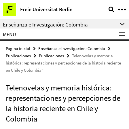
Springe
Herramientas
Freie Universität Berlin
direkt
de
zu
navegación
Enseñanza e Investigación: Colombia
Inhalt
MENU
Página inicial
Enseñanza e Investigación: Colombia
Publicaciones
Publicaciones
Telenovelas y memoria
histórica: representaciones y percepciones de la historia reciente
en Chile y Colombia”
Telenovelas y memoria histórica:
representaciones y percepciones de
la historia reciente en Chile y
Colombia