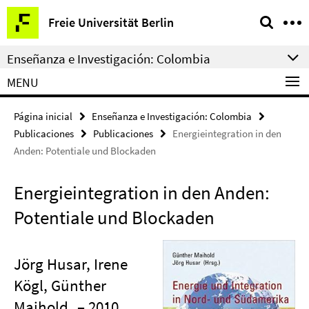
Springe
Herramientas
Freie Universität Berlin
direkt
de
zu
navegación
Enseñanza e Investigación: Colombia
Inhalt
MENU
Página inicial
Enseñanza e Investigación: Colombia
Publicaciones
Publicaciones
Energieintegration in den
Anden: Potentiale und Blockaden
Energieintegration in den Anden:
Potentiale und Blockaden
Jörg Husar, Irene
Kögl, Günther
Maihold
– 2010