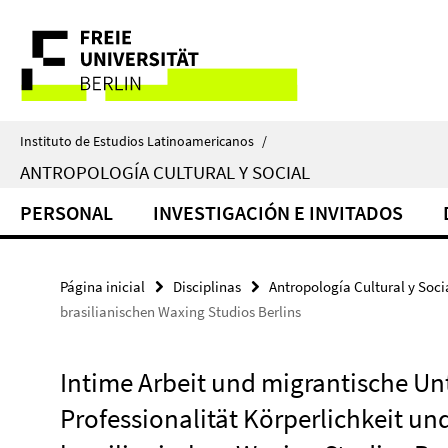
Springe
Herramientas
direkt
zu
de
Inhalt
navegación
Instituto de Estudios Latinoamericanos
/
ANTROPOLOGÍA CULTURAL Y SOCIAL
PERSONAL
INVESTIGACIÓN E INVITADOS
Página inicial
Disciplinas
Antropología Cultural y Soci
brasilianischen Waxing Studios Berlins
Intime Arbeit und migrantische U
Professionalität Körperlichkeit u