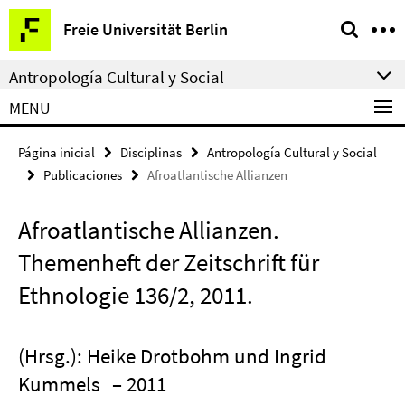
Springe
Herramientas
Freie Universität Berlin
direkt
de
zu
navegación
Antropología Cultural y Social
Inhalt
MENU
Página inicial
Disciplinas
Antropología Cultural y Social
Publicaciones
Afroatlantische Allianzen
Afroatlantische Allianzen.
Themenheft der Zeitschrift für
Ethnologie 136/2, 2011.
(Hrsg.): Heike Drotbohm und Ingrid
Kummels
– 2011