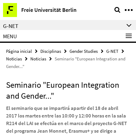
Springe
Herramientas
Freie Universität Berlin
direkt
de
zu
navegación
G-NET
Inhalt
MENU
Página inicial
Disciplinas
Gender Studies
G-NET
Noticias
Noticias
Seminario "European Integration and
Gender..."
Seminario "European Integration
and Gender..."
El seminario que se impartirá apartir del
18 de abril
2017 los martes entre las 10:00 y 12:00 horas en la sala
R214 del LAI
se efectúa en el marco del proyecto
G-NET
del programa Jean Monnet, Erasmus+
y
se dirige a