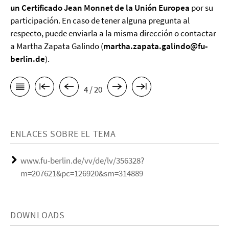
un Certificado Jean Monnet de la Unión Europea
por su
participación. En caso de tener alguna pregunta al
respecto, puede enviarla a la misma dirección o contactar
a Martha Zapata Galindo (
martha.zapata.galindo@fu-
berlin.de
).
4 / 20
ENLACES SOBRE EL TEMA
www.fu-berlin.de/vv/de/lv/356328?
m=207621&pc=126920&sm=314889
DOWNLOADS