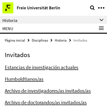
Springe
Herramientas
Freie Universität Berlin
direkt
de
zu
navegación
Historia
Inhalt
MENU
Página inicial
Disciplinas
Historia
Invitados
Invitados
Estancias de investigación actuales
Humboldtianos/as
Archivo de investigadores/as invitados/as
Archivo de doctorandos/as invitados/as