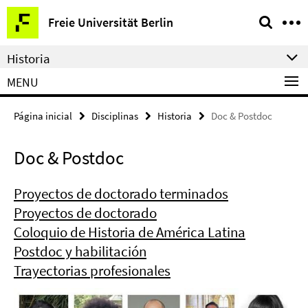
Springe
Herramientas
Freie Universität Berlin
direkt
de
zu
navegación
Historia
Inhalt
MENU
Página inicial
Disciplinas
Historia
Doc & Postdoc
Doc & Postdoc
Proyectos de doctorado terminados
Proyectos de doctorado
Coloquio de Historia de América Latina
Postdoc y habilitación
Trayectorias profesionales