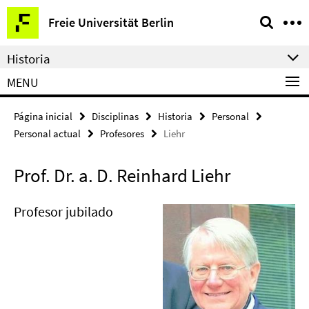
Springe
Herramientas
Freie Universität Berlin
direkt
de
zu
navegación
Historia
Inhalt
MENU
Página inicial
Disciplinas
Historia
Personal
Personal actual
Profesores
Liehr
Prof. Dr. a. D. Reinhard Liehr
Profesor jubilado