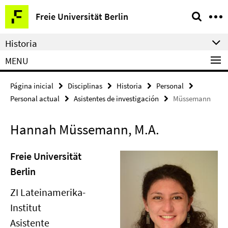
Springe
Herramientas
Freie Universität Berlin
direkt
de
zu
navegación
Historia
Inhalt
MENU
Página inicial
Disciplinas
Historia
Personal
Personal actual
Asistentes de investigación
Müssemann
Hannah Müssemann, M.A.
Freie Universität
Berlin
ZI Lateinamerika-
Institut
Asistente