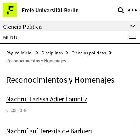
Springe
Herramientas
Freie Universität Berlin
direkt
de
zu
navegación
Ciencia Política
Inhalt
MENU
Página inicial
Disciplinas
Ciencias políticas
Reconocimientos y Homenajes
Reconocimientos y Homenajes
Nachruf Larissa Adler Lomnitz
02.05.2019
Nachruf auf Teresita de Barbieri