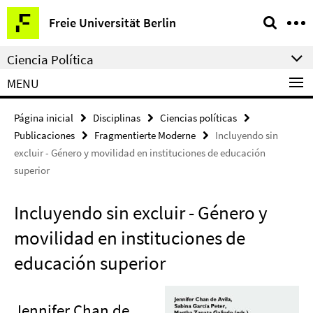
Springe
Herramientas
Freie Universität Berlin
direkt
de
zu
navegación
Ciencia Política
Inhalt
MENU
Página inicial
Disciplinas
Ciencias políticas
Publicaciones
Fragmentierte Moderne
Incluyendo sin
excluir - Género y movilidad en instituciones de educación
superior
Incluyendo sin excluir - Género y
movilidad en instituciones de
educación superior
Jennifer Chan de