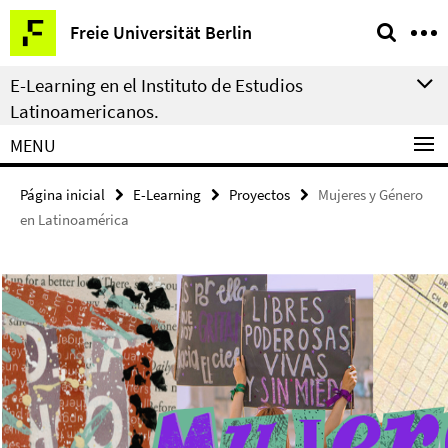
Springe
Herramientas
Freie Universität Berlin
direkt
de
zu
navegación
E-Learning en el Instituto de Estudios
Inhalt
Latinoamericanos.
MENU
Página inicial
E-Learning
Proyectos
Mujeres y Género
en Latinoamérica