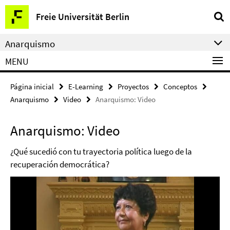
Springe
Herramientas
Freie Universität Berlin
direkt
de
zu
navegación
Anarquismo
Inhalt
MENU
Página inicial
E-Learning
Proyectos
Conceptos
Anarquismo
Video
Anarquismo: Video
Anarquismo: Video
¿Qué sucedió con tu trayectoria política luego de la
recuperación democrática?