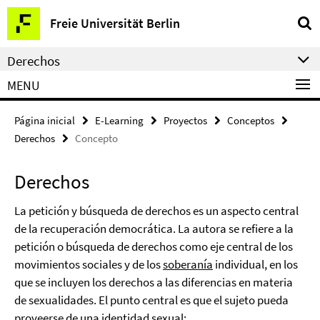
Springe
Herramientas
Freie Universität Berlin
direkt
de
zu
navegación
Derechos
Inhalt
MENU
Página inicial
E-Learning
Proyectos
Conceptos
Derechos
Concepto
Derechos
La petición y búsqueda de derechos es un aspecto central
de la recuperación democrática. La autora se refiere a la
petición o búsqueda de derechos como eje central de los
movimientos sociales y de los
soberanía
individual, en los
que se incluyen los derechos a las diferencias en materia
de sexualidades. El punto central es que el sujeto pueda
proveerse de una identidad sexual: