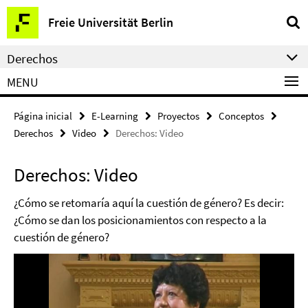
Springe
Herramientas
Freie Universität Berlin
direkt
de
zu
navegación
Derechos
Inhalt
MENU
Página inicial
E-Learning
Proyectos
Conceptos
Derechos
Video
Derechos: Video
Derechos: Video
¿Cómo se retomaría aquí la cuestión de género? Es decir:
¿Cómo se dan los posicionamientos con respecto a la
cuestión de género?