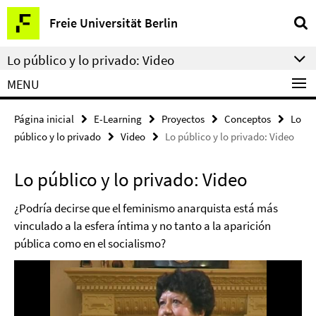
Springe
Herramientas
Freie Universität Berlin
direkt
de
zu
navegación
Lo público y lo privado: Video
Inhalt
MENU
Página inicial
E-Learning
Proyectos
Conceptos
Lo
público y lo privado
Video
Lo público y lo privado: Video
Lo público y lo privado: Video
¿Podría decirse que el feminismo anarquista está más
vinculado a la esfera íntima y no tanto a la aparición
pública como en el socialismo?