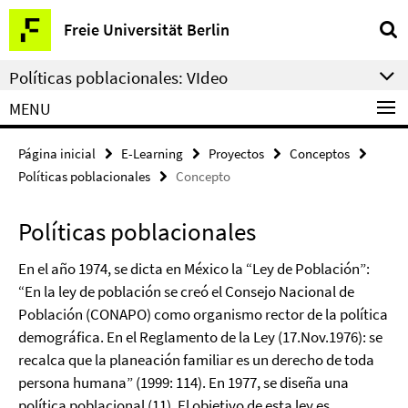
Springe
Herramientas
Freie Universität Berlin
direkt
de
zu
navegación
Políticas poblacionales: VIdeo
Inhalt
MENU
Página inicial
E-Learning
Proyectos
Conceptos
Políticas poblacionales
Concepto
Políticas poblacionales
En el año 1974, se dicta en México la “Ley de Población”:
“En la ley de población se creó el Consejo Nacional de
Población (CONAPO) como organismo rector de la política
demográfica. En el Reglamento de la Ley (17.Nov.1976): se
recalca que la planeación familiar es un derecho de toda
persona humana” (1999: 114). En 1977, se diseña una
política poblacional (11). El objetivo de esta ley es