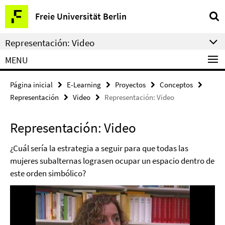
Springe
Herramientas
Freie Universität Berlin
direkt
de
zu
navegación
Representación: Video
Inhalt
MENU
Página inicial
E-Learning
Proyectos
Conceptos
Representación
Video
Representación: Video
Representación: Video
¿Cuál sería la estrategia a seguir para que todas las
mujeres subalternas lograsen ocupar un espacio dentro de
este orden simbólico?