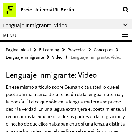
Springe
Herramientas
Freie Universität Berlin
direkt
de
zu
navegación
Lenguaje Inmigrante: Video
Inhalt
MENU
Página inicial
E-Learning
Proyectos
Conceptos
Lenguaje Inmigrante
Video
Lenguaje Inmigrante: Video
Lenguaje Inmigrante: Video
En ese mismo artículo sobre Gelman cita usted lo que el
poeta afirma acerca de la relación de la lengua materna y
la poesía. Él dice que sólo en la lengua materna se puede
decir la verdad. En una legua extranjera el poeta miente. Si
recordamos la experiencia de sus padres en la migración y
el hecho de que ellos hablaban entre sí una lengua distinta
a la que los rodeaba en el medio en el que vivían, yo me