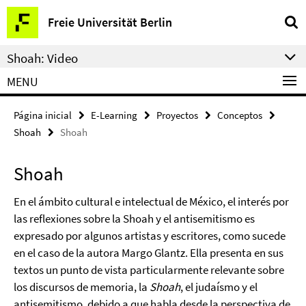
Springe
Herramientas
Freie Universität Berlin
direkt
de
zu
navegación
Shoah: Video
Inhalt
MENU
Página inicial
E-Learning
Proyectos
Conceptos
Shoah
Shoah
Shoah
En el ámbito cultural e intelectual de México
, el interés por
las reflexiones sobre la Shoah y el antisemitismo es
expresado por algunos artistas y escritores, como sucede
en el caso de la autora Margo Glantz. Ella presenta en sus
textos un punto de vista particularmente relevante sobre
los discursos de memoria, la
Shoah
, el judaísmo y el
antisemitismo, debido a que habla desde la perspectiva de