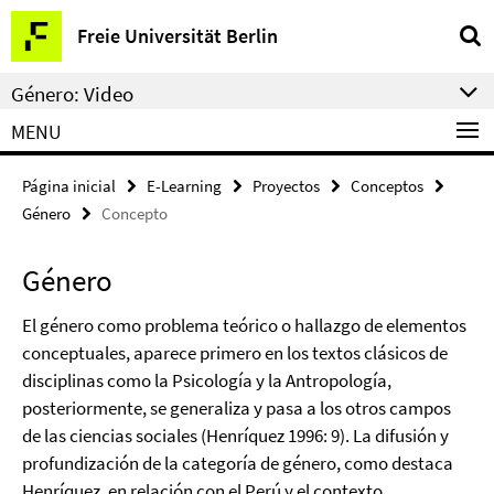
Springe
Herramientas
Freie Universität Berlin
direkt
de
zu
navegación
Género: Video
Inhalt
MENU
Página inicial
E-Learning
Proyectos
Conceptos
Género
Concepto
Género
El género como problema teórico o hallazgo de elementos
conceptuales, aparece primero en los textos clásicos de
disciplinas como la Psicología y la Antropología,
posteriormente, se generaliza y pasa a los otros campos
de las ciencias sociales (Henríquez 1996: 9). La difusión y
profundización de la categoría de género, como destaca
Henríquez, en relación con el Perú y el contexto