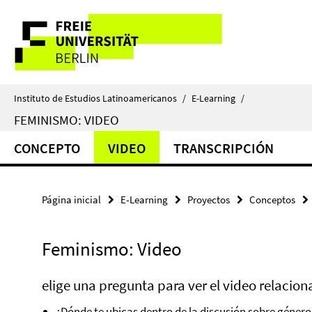
Springe
Herramientas
direkt
zu
de
Inhalt
navegación
Instituto de Estudios Latinoamericanos
/
E-Learning
/
FEMINISMO: VIDEO
CONCEPTO
VIDEO
TRANSCRIPCIÓN
Página inicial
E-Learning
Proyectos
Conceptos
Feminismo: Video
elige una pregunta para ver el video relacio
¿Dónde te ubicas dentro de la discusión sobre género