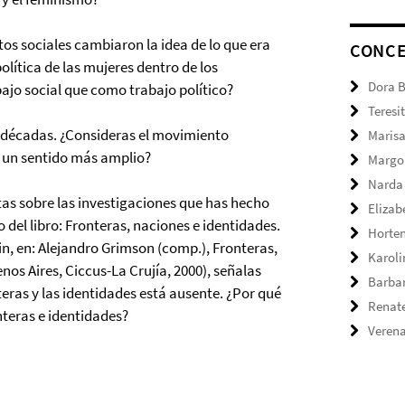
tos sociales cambiaron la idea de lo que era
CONC
 política de las mujeres dentro de los
Dora 
jo social que como trabajo político?
Teresi
s décadas. ¿Consideras el movimiento
Marisa
n un sentido más amplio?
Margo
Narda
as sobre las investigaciones que has hecho
Elizab
o del libro: Fronteras, naciones e identidades.
Horte
lin, en: Alejandro Grimson (comp.), Fronteras,
Karol
nos Aires, Ciccus-La Crujía, 2000), señalas
Barbar
teras y las identidades está ausente. ¿Por qué
Renate
onteras e identidades?
Verena