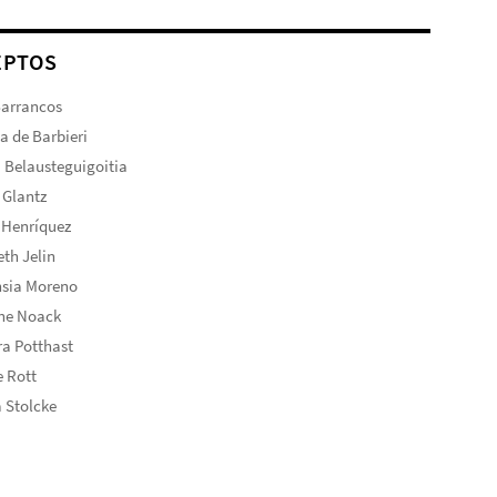
EPTOS
Barrancos
ta de Barbieri
 Belausteguigoitia
 Glantz
 Henríquez
eth Jelin
nsia Moreno
ine Noack
a Potthast
 Rott
 Stolcke