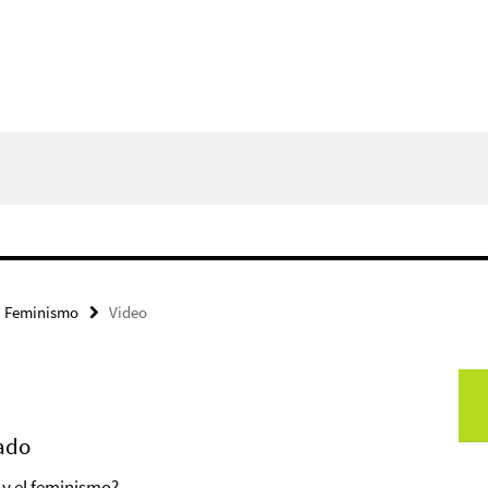
Feminismo
Video
nado
 y el feminismo?