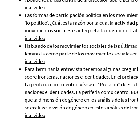
ir al video
Las formas de participación política en los movimien
‘lo político’. ¿Cuál es la razón por la cual la actividad
movimientos sociales es interpretada más como traba
ir al video
Hablando de los movimientos sociales de las última
feminista como parte de los movimientos sociales e
ir al video
Para terminar la entrevista tenemos algunas pregunt
sobre fronteras, naciones e identidades. En el prefaci
La periferia como centro (véase el “Prefacio” de E.Je
naciones e identidades. La periferia como centro. Bue
que la dimensión de género en los análisis de las fron
se excluye la visión de género en estos análisis de fr
ir al video