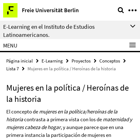
Springe
Herramientas
Freie Universität Berlin
direkt
de
zu
navegación
E-Learning en el Instituto de Estudios
Inhalt
Latinoamericanos.
MENU
Página inicial
E-Learning
Proyectos
Conceptos
Lista 7
Mujeres en la política / Heroínas de la historia
Mujeres en la política / Heroínas de
la historia
El concepto de
mujeres en la política/heroínas de la
historia
contrasta a primera vista con los de
maternidad y
mujeres cabeza de hogar
, y aunque parece que en una
primera instancia la participación de mujeres en