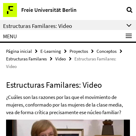
Springe
Herramientas
Freie Universität Berlin
direkt
de
zu
navegación
Estructuras Familares: Video
Inhalt
MENU
Página inicial
E-Learning
Proyectos
Conceptos
Estructuras Familares
Video
Estructuras Familares:
Video
Estructuras Familares: Video
¿Cuáles son las razones por las que el movimiento de
mujeres, conformado por las mujeres de la clase media,
vea de forma crítica precisamente ese núcleo familiar?