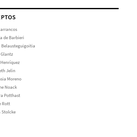
EPTOS
Barrancos
ta de Barbieri
 Belausteguigoitia
 Glantz
 Henríquez
eth Jelin
nsia Moreno
ine Noack
a Potthast
 Rott
 Stolcke