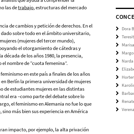
e análisis que ayuda a comprender la
mo las de
trabajo
, estructuras del mercado
CONC
ncia de cambios y petición de derechos.
En el
Dora 
dado sobre todo en el ámbito universitario,
Teresi
 mujeres (mujeres del tercer mundo),
Marisa
poyando el otorgamiento de cátedras y
Margo
la década de los años 1980, la presencia,
Narda
o el nombre de “cuota femenina”.
Elizab
 feminismo en este país a finales de los años
Horte
ó en Berlín la primera universidad de mujeres
Karol
o de estudiantes mujeres en las distintas
Barbar
ntral era –como parte del debate sobre lo
Renate
rgo, el feminismo en Alemania no fue lo que
Verena
, sino más bien sus experiencia en América
ran impacto, por ejemplo, la alta privación