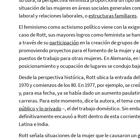
su obra, la perspectiva feminista proporciona un tipo d
situación de las mujeres en áreas sociales generales co
laboral y relaciones laborales, o
estructuras familiares
.
El feminismo como activismo político viene con la exige
caso de Rott, sus mayores logros como feminista se han 
a través de su
participación
en la creación de grupos de
promoviendo proyectos para el fomento de la mujer y a
puestos de trabajo para otras mujeres.
En Alemania, en 
posicionamiento y ocupación de lugares se condujo baj
Desde la perspectiva histórica, Rott ubica la entrada del
1970 y comienzos de los 80. En 1977, por ejemplo, se cre
y, para esa fecha, ya se había dado un aumento paulatin
carreras.
Para este momento, dice la autora, el tema ce
público y lo privado
–, el del trabajo doméstico.
Sin emba
definitivamente encausó a Rott dentro de esta corriente
Latina e India.
Rott señala situaciones de la mujer que le causaron un g