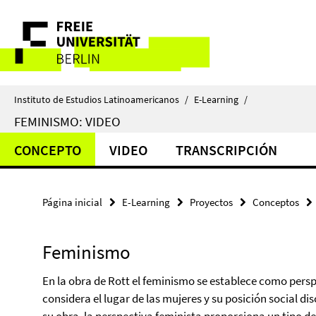
Springe
Herramientas
direkt
zu
de
Inhalt
navegación
Instituto de Estudios Latinoamericanos
/
E-Learning
/
FEMINISMO: VIDEO
CONCEPTO
VIDEO
TRANSCRIPCIÓN
Página inicial
E-Learning
Proyectos
Conceptos
Feminismo
En la obra de Rott el feminismo se establece como persp
considera el lugar de las mujeres y su posición social 