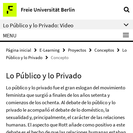
Springe
Herramientas
Freie Universität Berlin
direkt
de
zu
navegación
Lo Público y lo Privado: Video
Inhalt
MENU
Página inicial
E-Learning
Proyectos
Conceptos
Lo
Público y lo Privado
Concepto
Lo Público y lo Privado
Lo público y lo privado fue el gran eslogan del movimiento
feminista que surgió a finales de los años setenta y
comienzos de los ochenta. Al debate de lo público y lo
privado le acompañó el debate de lo doméstico, la
sexualidad y, principalmente, el carácter de las relaciones
humanas. El aspecto que Rott añade como positivo a este
debate es el hecho de que las relaciones humanas estaban