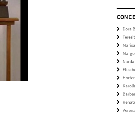
CONC
Dora 
Teresi
Marisa
Margo
Narda
Elizab
Horte
Karol
Barbar
Renate
Verena