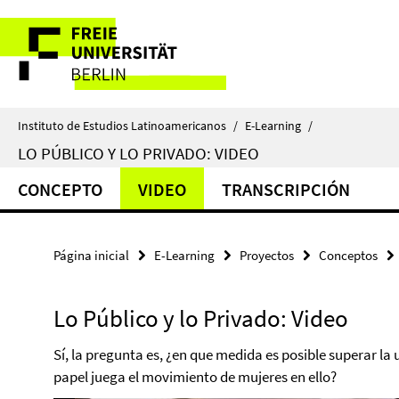
Springe
Herramientas
direkt
zu
de
Inhalt
navegación
Instituto de Estudios Latinoamericanos
/
E-Learning
/
LO PÚBLICO Y LO PRIVADO: VIDEO
CONCEPTO
VIDEO
TRANSCRIPCIÓN
Página inicial
E-Learning
Proyectos
Conceptos
Lo Público y lo Privado: Video
Sí, la pregunta es, ¿en que medida es posible superar la 
papel juega el movimiento de mujeres en ello?