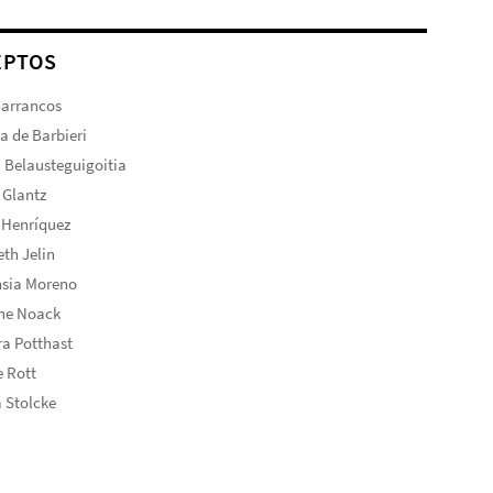
EPTOS
Barrancos
ta de Barbieri
 Belausteguigoitia
 Glantz
 Henríquez
eth Jelin
nsia Moreno
ine Noack
a Potthast
 Rott
 Stolcke