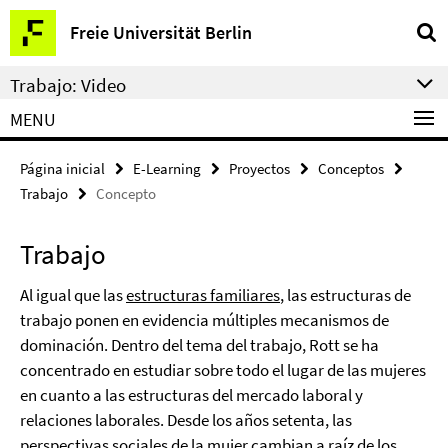
Springe
Herramientas
Freie Universität Berlin
direkt
de
zu
navegación
Trabajo: Video
Inhalt
MENU
Página inicial
E-Learning
Proyectos
Conceptos
Trabajo
Concepto
Trabajo
Al igual que las
estructuras familiares
, las estructuras de
trabajo ponen en evidencia múltiples mecanismos de
dominación.
Dentro del tema del trabajo, Rott se ha
concentrado en estudiar sobre todo el lugar de las mujeres
en cuanto a las estructuras del mercado laboral y
relaciones laborales. Desde los años setenta, las
perspectivas sociales de la mujer cambian a raíz de los