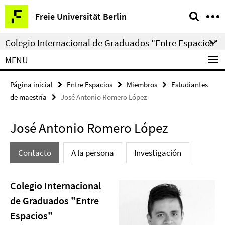
Springe
Herramientas
Freie Universität Berlin
direkt
de
zu
navegación
Colegio Internacional de Graduados "Entre Espacios"
Inhalt
MENU
Página inicial
Entre Espacios
Miembros
Estudiantes
de maestría
José Antonio Romero López
José Antonio Romero López
Contacto
A la persona
Investigación
Colegio Internacional
de Graduados "Entre
Espacios"