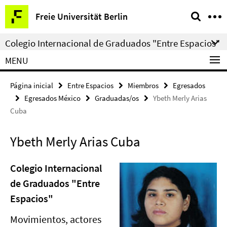
Springe
Herramientas
Freie Universität Berlin
direkt
de
zu
navegación
Colegio Internacional de Graduados "Entre Espacios"
Inhalt
MENU
Página inicial
Entre Espacios
Miembros
Egresados
Egresados México
Graduadas/os
Ybeth Merly Arias
Cuba
Ybeth Merly Arias Cuba
Colegio Internacional
de Graduados "Entre
Espacios"
Movimientos, actores