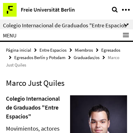
Springe
Herramientas
Freie Universität Berlin
direkt
de
zu
navegación
Colegio Internacional de Graduados "Entre Espacios"
Inhalt
MENU
Página inicial
Entre Espacios
Miembros
Egresados
Egresados Berlín y Potsdam
Graduadas/os
Marco
Just Quiles
Marco Just Quiles
Colegio Internacional
de Graduados "Entre
Espacios"
Movimientos, actores