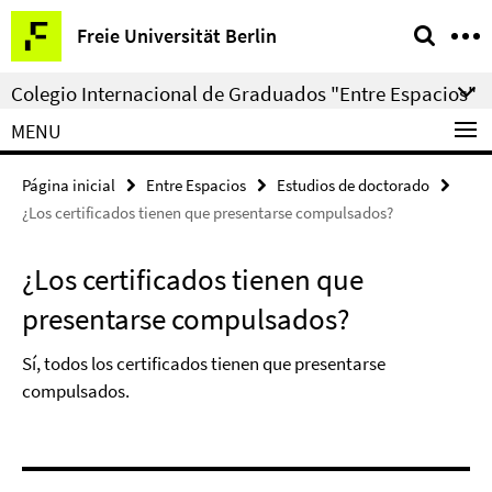
Springe
Herramientas
Freie Universität Berlin
direkt
de
zu
navegación
Colegio Internacional de Graduados "Entre Espacios"
Inhalt
MENU
Página inicial
Entre Espacios
Estudios de doctorado
¿Los certificados tienen que presentarse compulsados?
¿Los certificados tienen que
presentarse compulsados?
Sí, todos los certificados tienen que presentarse
compulsados.