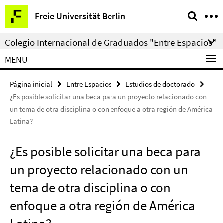
Springe
Herramientas
Freie Universität Berlin
direkt
de
zu
navegación
Colegio Internacional de Graduados "Entre Espacios"
Inhalt
MENU
Página inicial
Entre Espacios
Estudios de doctorado
¿Es posible solicitar una beca para un proyecto relacionado con
un tema de otra disciplina o con enfoque a otra región de América
Latina?
¿Es posible solicitar una beca para
un proyecto relacionado con un
tema de otra disciplina o con
enfoque a otra región de América