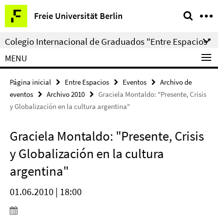
Springe
Herramientas
Freie Universität Berlin
direkt
de
zu
navegación
Colegio Internacional de Graduados "Entre Espacios"
Inhalt
MENU
Página inicial
Entre Espacios
Eventos
Archivo de
eventos
Archivo 2010
Graciela Montaldo: "Presente, Crisis
y Globalización en la cultura argentina"
Graciela Montaldo: "Presente, Crisis
y Globalización en la cultura
argentina"
01.06.2010 | 18:00